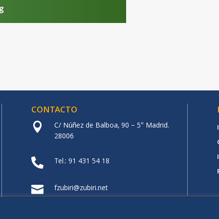
CONTACTO
C/ Núñez de Balboa, 90 – 5° Madrid.

28006
Tel.: 91 431 54 18

fzubiri@zubiri.net
