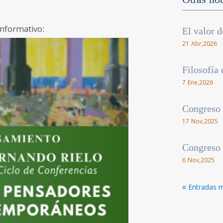
informativo:
El valor d
21 Abr,2026
Filosofía 
7 Ene,2026
Congreso 
17 Nov,2025
Congreso 
6 Nov,2025
« Entradas 