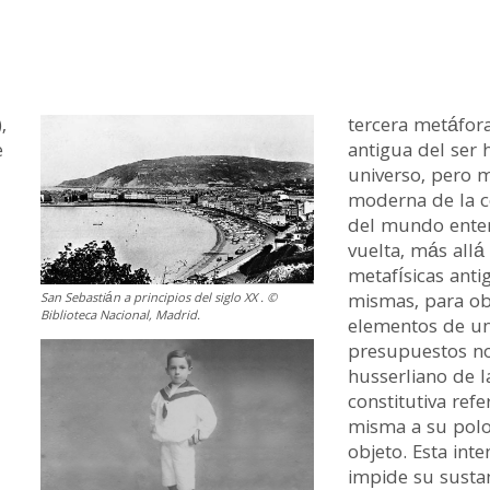
,
tercera metáfora
e
antigua del ser
universo, pero m
moderna de la c
del mundo ente
vuelta, más allá
metafísicas anti
mismas, para ob
San Sebastián a principios del siglo XX . ©
Biblioteca Nacional, Madrid.
elementos de una
presupuestos no 
husserliano de l
constitutiva refe
misma a su polo
objeto. Esta int
n
impide su sustan