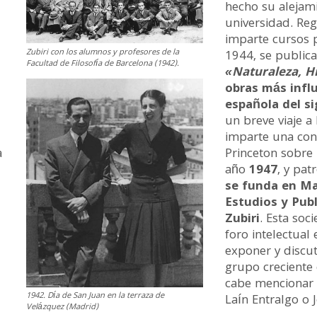
hecho su alejami
universidad. Re
imparte cursos 
Zubiri con los alumnos y profesores de la
1944, se publica
Facultad de Filosofía de Barcelona (1942).
«Naturaleza, Hi
obras más influ
española del si
un breve viaje a
imparte una conf
a
Princeton sobre 
año
1947
, y pat
se funda en Ma
Estudios y Publ
Zubiri
. Esta soc
foro intelectual
exponer y discu
grupo creciente 
cabe mencionar 
1942. Día de San Juan en la terraza de
Laín Entralgo o
Velázquez (Madrid)