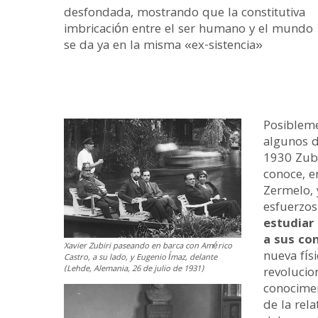
desfondada, mostrando que la constitutiva
imbricación entre el ser humano y el mundo
se da ya en la misma «ex-sistencia»
Posibleme
algunos d
1930 Zubi
conoce, e
Zermelo, 
esfuerzos
estudiar 
a sus con
Xavier Zubiri paseando en barca con Américo
nueva físi
Castro, a su lado, y Eugenio Ímaz, delante
(Lehde, Alemania, 26 de julio de 1931)
revolucio
conocimen
de la rel