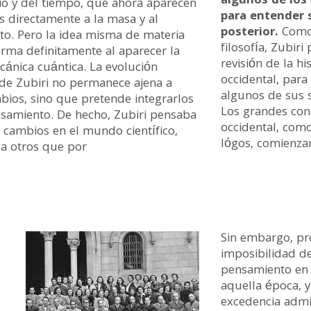
algunos de los
io y del tiempo, que ahora aparecen
para entender s
s directamente a la masa y al
posterior.
Como 
o. Pero la idea misma de materia
filosofía, Zubi
orma definitamente al aparecer la
revisión de la h
ánica cuántica. La evolución
occidental, para
a de Zubiri no permanece ajena a
algunos de sus 
bios, sino que pretende integrarlos
Los grandes conc
samiento. De hecho, Zubiri pensaba
occidental, como 
 cambios en el mundo científico,
lógos, comienzan
 a otros que por
Sin embargo, p
imposibilidad de
pensamiento en 
aquella época, y
excedencia admin