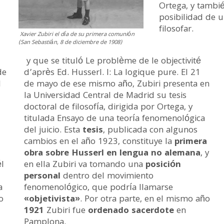
Ortega, y tambié
posibilidad de u
filosofar.
Xavier Zubiri el día de su primera comunión
(San Sebastián, 8 de diciembre de 1908)
y que se tituló Le problème de le objectivité
de
d’après Ed. Husserl. I: La logique pure. El 21
l
de mayo de ese mismo año, Zubiri presenta en
la Universidad Central de Madrid su tesis
doctoral de filosofía, dirigida por Ortega, y
titulada Ensayo de una teoría fenomenológica
del juicio. Esta
tesis
, publicada con algunos
cambios en el año 1923, constituye la
primera
obra sobre Husserl en lengua no alemana
, y
él
en ella Zubiri va tomando una
posición
personal
dentro del movimiento
a
fenomenológico, que podría llamarse
o
«objetivista»
. Por otra parte, en el mismo año
1921
Zubiri fue
ordenado sacerdote
en
Pamplona.