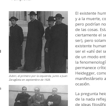
El existente hum
y a la muerte, 
pero podrían no s
de las cosas. Es
s
ciertamente el s
ser), pero solam
existente humano
l
ser el «ahí del 
de un modo entus
la fenomenologí
permanece crític
Heidegger, como
Zubiri, el primero por la izquierda, junto a Juan
manifestárselo a
Zaragüeta en septiembre de 1928.
ocasión.
a
La pregunta heid
de la nada reflej
de ideas filosóf