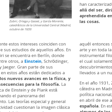
han caracteriza
allá del ser, di
aprehendida en
las cosas.
Zubiri, Ortega y Gasset, y García Morente,
catedráticos de la Universidad Central (Madrid,
octubre de 1929)
nte estos intereses coinciden con
aquél entonces 
e sus estudios de aquellos años. En
arte y en toda la
ri se encuentra en Berlín, donde
instrumental fi
ntre otros, a
Einstein
, Schrödinger,
el cual solament
y Jaeger. Gran parte de sus
descubrimientos
 en estos años están dedicados a
llevados a un nue
los nuevos avances en la física, y
En el año 1931, 
secuencias para la filosofía.
La
cátedra en Madri
ca de Einstein y de Plank está
política nacional
nando el panorama del
en abril de ese 
to. Las teorías especial y general
española
. En e
atividad cuestionan la imagen clásica