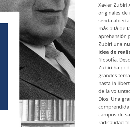
Xavier Zubiri
originales de 
senda abiert
más allá de la
aprehensión p
Zubiri una
nu
idea de real
filosofía. Des
Zubiri ha pod
grandes temas
hasta la libe
de la volunta
Dios. Una gra
comprendida 
campos de sab
radicalidad fi