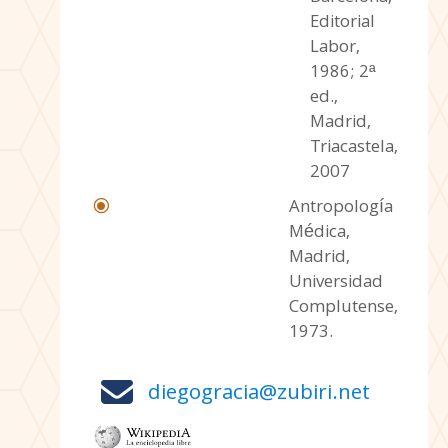
Editorial
Labor,
1986; 2ª
ed.,
Madrid,
Triacastela,
2007
Antropología
\
Médica,
Madrid,
Universidad
Complutense,
1973.

diegogracia@zubiri.net