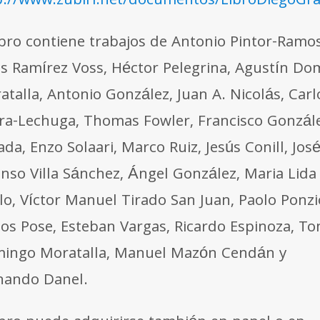
p://www.zubiri.net/documentos/LibroDiegoGra
libro contiene trabajos de Antonio Pintor-Ramos
ús Ramírez Voss, Héctor Pelegrina, Agustín Do
atalla, Antonio González, Juan A. Nicolás, Carl
rra-Lechuga, Thomas Fowler, Francisco Gonzál
da, Enzo Solaari, Marco Ruiz, Jesús Conill, Jos
onso Villa Sánchez, Ángel González, Maria Lida
lo, Víctor Manuel Tirado San Juan, Paolo Ponzi
los Pose, Esteban Vargas, Ricardo Espinoza, T
ingo Moratalla, Manuel Mazón Cendán y
nando Danel.