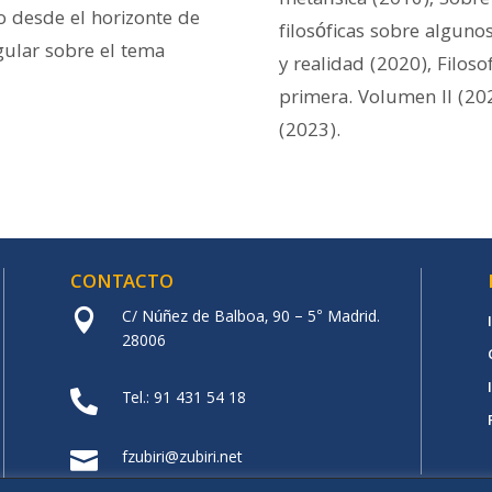
metafísica (2016), Sobre 
o desde el horizonte de
filosóficas sobre alguno
egular sobre el tema
y realidad (2020), Filoso
primera. Volumen II (202
(2023).
CONTACTO
C/ Núñez de Balboa, 90 – 5° Madrid.

28006
Tel.: 91 431 54 18

fzubiri@zubiri.net
