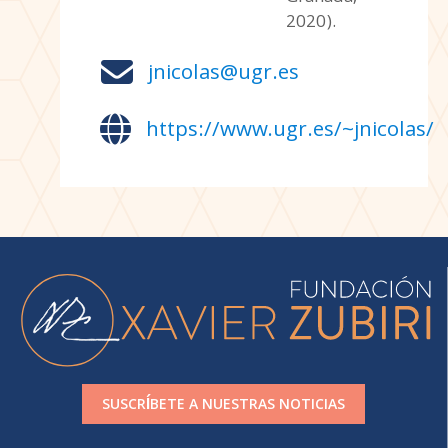
2020).

jnicolas@ugr.es

https://www.ugr.es/~jnicolas/
SUSCRÍBETE A NUESTRAS NOTICIAS