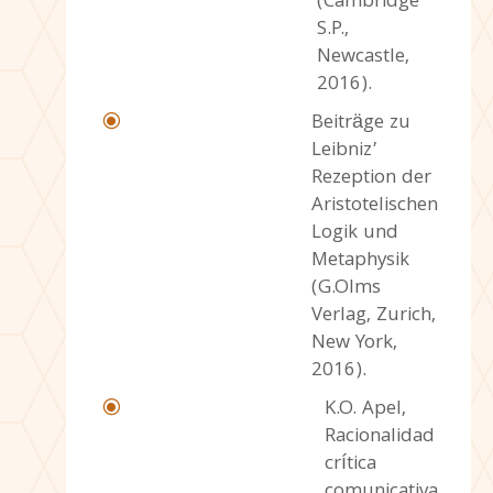
(Cambridge
S.P.,
Newcastle,
2016).
Beiträge zu
\
Leibniz’
Rezeption der
Aristotelischen
Logik und
Metaphysik
(G.Olms
Verlag, Zurich,
New York,
2016).
K.O. Apel,
\
Racionalidad
crítica
comunicativa