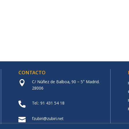
CONTACTO
C/ Núñez de Balboa, 90 – 5° Madrid.

28006
Tel.: 91 431 54 18

fzubiri@zubiri.net
